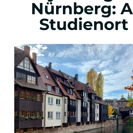
Nürnberg: A
Eventmanagement
Studienort
Sportevents
Music, Festival & Entertainment
Automobil Business
Praxis im Studium
Auslandsoptionen