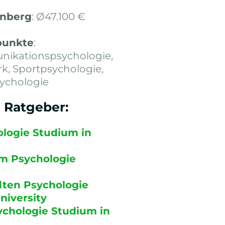
rnberg
: Ø47.100 €
punkte
:
nikationspsychologie,
k, Sportpsychologie,
sychologie
m Ratgeber:
ologie Studium in
im Psychologie
ten Psychologie
iversity
ychologie Studium in