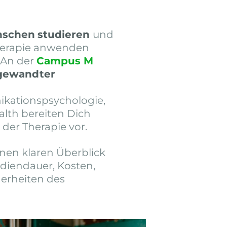
nschen
studieren
und
Therapie anwenden
. An der
Campus M
gewandter
ikationspsychologie,
lth bereiten Dich
 der Therapie vor.
inen klaren Überblick
udiendauer, Kosten,
erheiten des