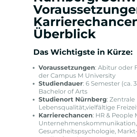
Voraussetzunge
Karrierechance
Überblick
Das Wichtigste in Kürze:
Voraussetzungen
: Abitur oder
der Campus M University
Studiendauer
: 6 Semester (ca. 
Bachelor of Arts
Studienort Nürnberg
: Zentrale
Lebensqualität,vielfältige Freiz
Karrierechancen
: HR & Peopl
Unternehmenskommunikation, C
Gesundheitspsychologie, Markt