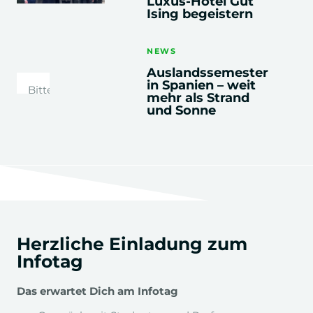
Luxus-Hotel Gut
Ising begeistern
2. - 4.
Semester
NEWS
Auslandssemester
in Spanien – weit
Bitte stimmen
Datamanagement
mehr als Strand
Sie der
und Sonne
Einbindung
von YouTube-
Konsumentenpsychologie
Videos zu, um
Anwendungsbeispiele Tourismus
diesen Inhalt
anzuzeigen:
Cookie-
Einstellungen
Marktforschung
öffnen
z.B. Zielgruppenstudie Bayern-Tourismus
Herzliche Einladung zum
Infotag
Tourismusmanagement
Reiseanbieter, Destinationen, Hotels
Das erwartet Dich am Infotag