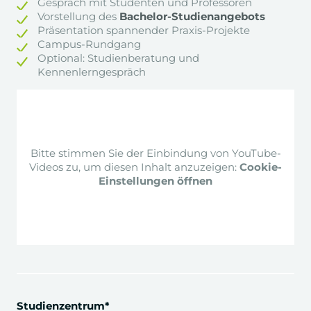
Gespräch mit Studenten und Professoren
Unternehmensführung
Vorstellung des
Bachelor-Studienangebots
Präsentation spannender Praxis-Projekte
Campus-Rundgang
Optional: Studienberatung und
Personalmanagement
Kennenlerngespräch
Gastvortrag HR-Chef BMW
Marketing
Fachexkursion Werbeagentur Serviceplan
Group
Bitte stimmen Sie der Einbindung von YouTube-
Videos zu, um diesen Inhalt anzuzeigen:
Cookie-
Einstellungen öffnen
Angewandte Datenanalyse
Tourismus
Digitale Geschäftsmodelle
Entwicklung Geschäftsidee mit Business Plan
in der Hotellerie
Studienzentrum*