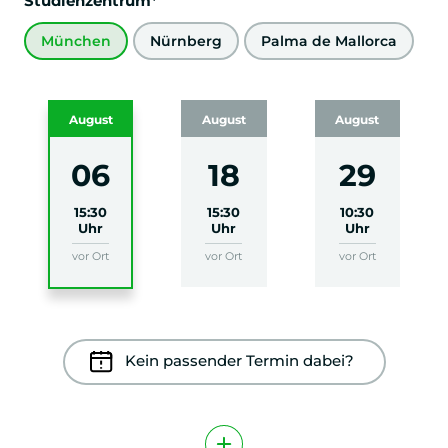
Studienzentrum*
München
Nürnberg
Palma de Mallorca
August
August
August
06
18
29
15:30
15:30
10:30
Uhr
Uhr
Uhr
vor Ort
vor Ort
vor Ort
Kein passender Termin dabei?