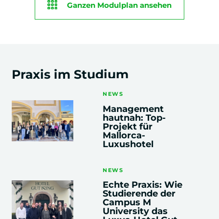
Ganzen Modulplan ansehen
PROFILIERUNG
GRUNDMODULE
1. Semester
Business Management I
Praxis im Studium
Business Management II
NEWS
Management
hautnah: Top-
Scientific Skills
Projekt für
Belegarbeit mit Thema Tourismus
Mallorca-
Luxushotel
Digital Skills & Projektmanagement
NEWS
Projekt-Konzept Sportreise
Echte Praxis: Wie
Studierende der
Campus M
Business English
University das