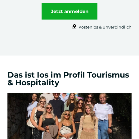
Jetzt anmelden
Angewandtes Management
Praxis-Projekt z.B. mit Swarovski
Kostenlos & unverbindlich
Kristallwelten, Tegernseer Tal Tourismus,
Travel Charme Hotels & Resorts
6. Semester
Das ist los im Profil Tourismus
Reflexionsmodul Business Management
& Hospitality
Lehrprojekt Unternehmen
nach individueller Präferenz, z.B. Hotel,
Tourismusagentur, Reiseanbieter
Bachelorprojekt