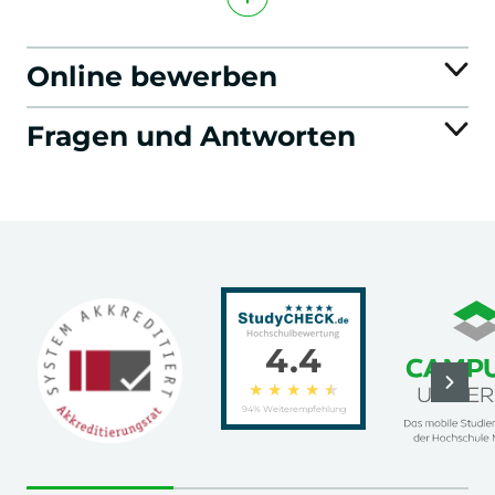
Online bewerben
Fragen und Antworten
4.4
★
★
★
★
★
94% Weiterempfehlung