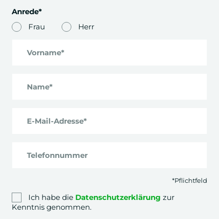
Anrede*
Frau
Herr
Markenmanagement
Praxis-Projekt Flemings Hotels
Vorname*
5. Semester
Name*
Corporate Responsibility
Nachhaltigkeit, Gesellschaft und Klima
E-Mail-Adresse*
International Management
Telefonnummer
Internationale Märkte für Hotellerie &
Tourismus
*Pflichtfeld
Ich habe die
Datenschutzerklärung
zur
Global Economics & Politics
Kenntnis genommen.
Politische und ökonomische Faktoren