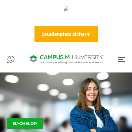
Abschluss in der Tasche? Worauf wartest Du?
Jetzt im Wintersemester (Oktober) durchstarten!
Studienplatz sichern!
BACHELOR