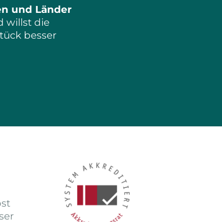
en und Länder
 willst die
Stück besser
st
ser