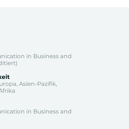
ication in Business and
itiert)
eit
ropa, Asien-Pazifik,
Afrika
2 / 2
ication in Business and
 der Einbindung von