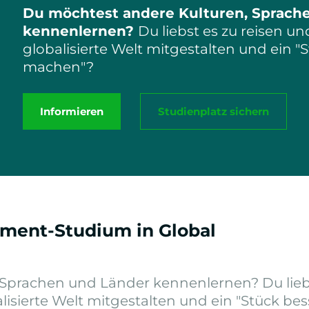
Du möchtest andere Kulturen, Sprach
kennenlernen?
Du liebst es zu reisen und
globalisierte Welt mitgestalten und ein "
machen"?
Informieren
Studienplatz sichern
ment-Studium in Global
 Sprachen und Länder kennenlernen? Du lieb
alisierte Welt mitgestalten und ein "Stück bes