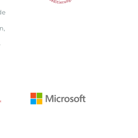
de
n,
-