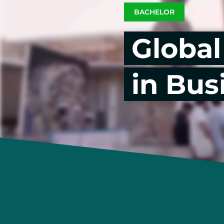
BACHELOR
Eventmanagement
Globa
Sportevents
Music, Festival & Entertainment
in Bus
Automobil Business
Praxis im Studium
Auslandsoptionen