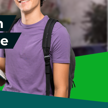
Interkulturelle Psychologie
Tourismus & Hospitality
n
Tourismus- & Hotelmanagement
Sport- & Event-Tourismus
re
Global Communication in Business & Culture
Studiengebühr & Finanzierung