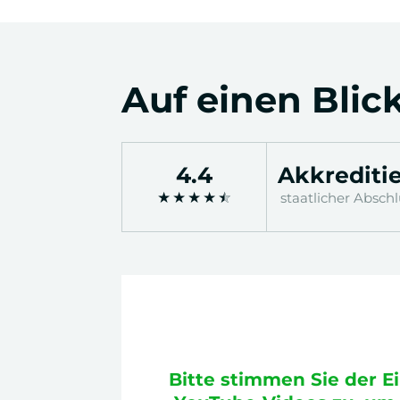
Auf einen Blic
4.4
Akkreditie
★
★
★
★
★
staatlicher Abschl
Bitte stimmen Sie der 