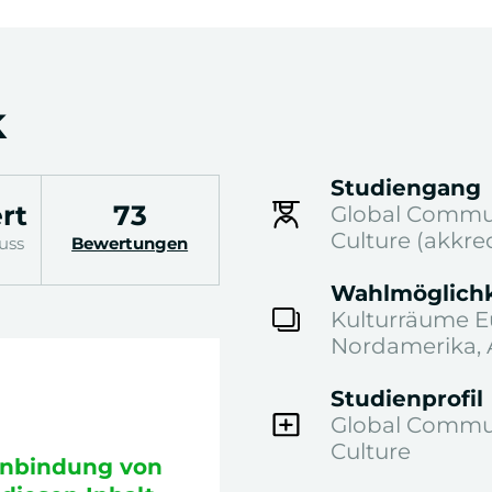
k
Studiengang
rt
73
Global Commun
Culture (akkred
uss
Bewertungen
Wahlmöglichk
Kulturräume Eu
Nordamerika, 
1 / 2
Studienprofil
Global Commun
Culture
Einbindung von
Bitte stimmen Sie