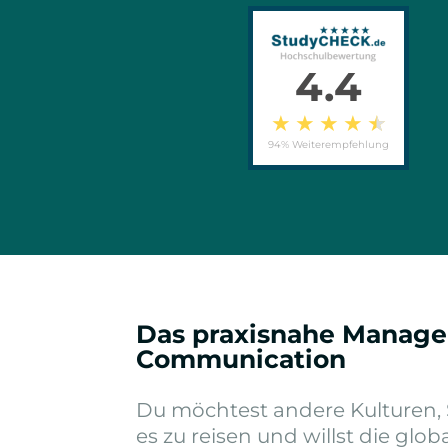
4.4
★
★
★
★
★
94% Weiterempfehlung
Das praxisnahe Manage
Communication
Du möchtest andere Kulturen,
es zu reisen und willst die glob