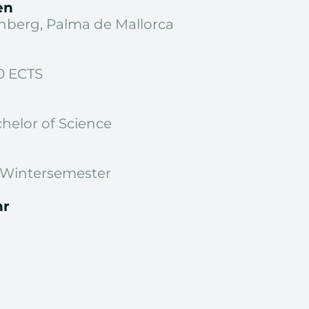
u, um diesen Inhalt
en
-Einstellungen öffnen
berg, Palma de Mallorca
0 ECTS
chelor of Science
Wintersemester
hr