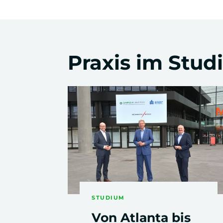
Business English
Praxis im Stu
Business Management I
2. - 4. Semester
Cultural Studies
(englischsprachiges Modul)
STUDIUM
Von Atlanta bis