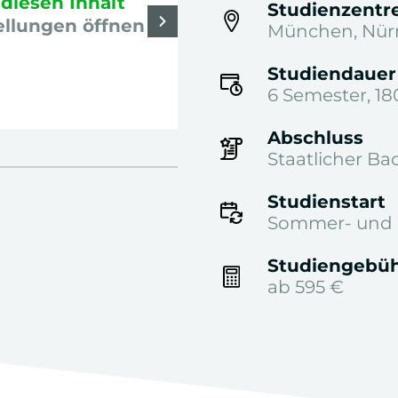
diesen Inhalt
YouTube-Videos z
Studienzentr
ellungen öffnen
anzuzeigen:
Cookie
München, Nürn
Studiendauer
6 Semester, 18
Abschluss
Staatlicher Ba
Studienstart
Sommer- und 
Studiengebü
ab 595 €