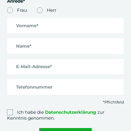
Markenmanagement Event
Anrede*
Praxis-Projekt z.B. Sommernachtstraum
Frau
Herr
München
Vorname*
5. Semester
Name*
Corporate Responsibility
Ökologische und soziale Verantwortung
E-Mail-Adresse*
International Management
Internationale Märkte Festivals & Sportevents
Telefonnummer
*Pflichtfeld
Global Economics & Politics
Politische und ökonomische Faktoren
Ich habe die
Datenschutzerklärung
zur
Kenntnis genommen.
Angewandtes Management