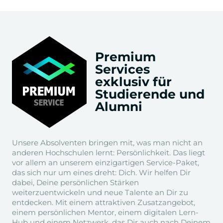
Premium
Services
exklusiv für
Studierende und
Alumni
Unsere Absolventen bringen mit, was man nicht an
anderen Hochschulen lernt: Persönlichkeit. Das liegt
vor allem an unserem einzigartigen Service-Paket,
das sich nur um eines dreht: Dich. Wir helfen Dir
dabei, Deine persönlichen Stärken
weiterzuentwickeln und neue Talente an Dir zu
entdecken. Mit einem attraktiven Zusatzangebot,
einem persönlichen Mentor, einem digitalen Lern-
Hub und einem Netzwerk, das Dir auch nach Deinem