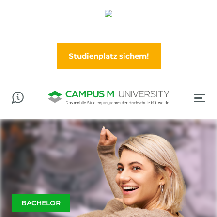
Abschluss in der Tasche? Worauf wartest Du?
Jetzt im Wintersemester (Oktober) durchstarten!
Studienplatz sichern!
BACHELOR