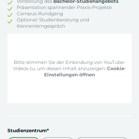
Vorstellung des
Bachelor-Studienangebots
Präsentation spannender Praxis-Projekte
Personalmanagement
Campus-Rundgang
Gastvortrag HR-Chef BMW
Optional: Studienberatung und
Kennenlerngespräch
Marketing
Fachexkursion Werbeagentur Serviceplan
Group
Bitte stimmen Sie der Einbindung von YouTube-
Videos zu, um diesen Inhalt anzuzeigen:
Cookie-
Angewandte Datenanalyse
Einstellungen öffnen
Eventmanagement
Digitale Geschäftsmodelle
Entwicklung Geschäftsidee mit Business Plan
Event-Innovation
Studienzentrum*
Corporate Communication
Kommunikations-Kampagne Konzert &