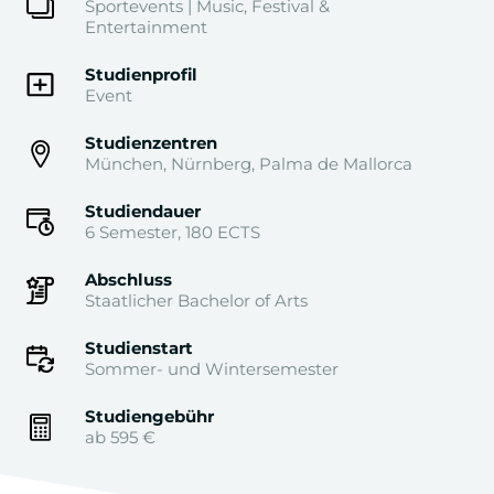
Sportevents | Music, Festival &
Entertainment
Studienprofil
Event
Studienzentren
München, Nürnberg, Palma de Mallorca
Studiendauer
6 Semester, 180 ECTS
Abschluss
Staatlicher Bachelor of Arts
Studienstart
Sommer- und Wintersemester
Studiengebühr
ab 595 €