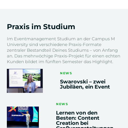
Business Management I
Praxis im Studium
Business Management II
Im Eventmanagement Studium an der Campus M
University sind verschiedene Praxis-Formate
zentraler Bestandteil Deines Studiums – von Anfang
Scientific Skills
an. Das mehrwöchige Praxis-Projekt für einen echten
Belegarbeit mit Thema Event
Kunden bildet im fünften Semester das Highlight.
NEWS
Digital Skills & Projektmanagement
Swarovski – zwei
Projekt-Konzept Sportevent
Jubiläen, ein Event
Business English
NEWS
Lernen von den
Besten: Content
Creation bei
2. - 4.