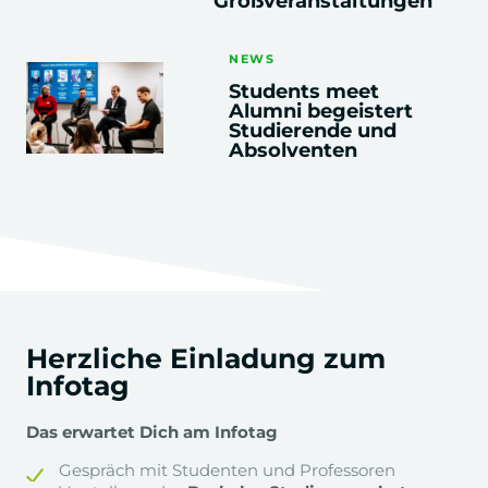
Großveranstaltungen
Semester
NEWS
Datamanagement
Students meet
Alumni begeistert
Studierende und
Absolventen
Konsumentenpsychologie
Anwendungsbeispiele Event
Marktforschung
z.B. Zufriedenheitsstudie Eventbesucher
Eventmanagement
Herzliche Einladung zum
Planung für reales Campus Event
Infotag
Das erwartet Dich am Infotag
Unternehmensführung
Gespräch mit Studenten und Professoren