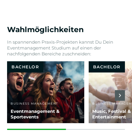
Wahlmöglichkeiten
In spannenden Praxis-Projekten kannst Du Dein
Eventmanagement Studium auf einen der
nachfolgenden Bereiche zuschneiden:
BACHELOR
BACHELOR
BUSINESS MANAGEMENT
BUSINESS MANAGE
Eventmanagement &
Music, Festival &
Sportevents
Entertainment