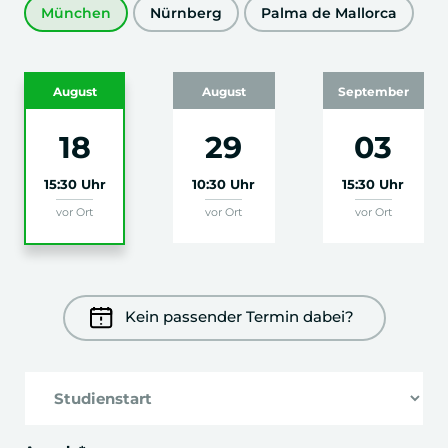
Festival
München
Nürnberg
Palma de Mallorca
Allgemeines und spezielles Recht
August
August
September
Sport & Event
18
29
03
Business & Science Communication
15:30 Uhr
10:30 Uhr
15:30 Uhr
Fachexkursion Eventlocation
vor Ort
vor Ort
vor Ort
Eventmarketing
Workshops mit ISPO, Traumfabrik,
NürnbergMesse
Kein passender Termin dabei?
Innovations- & Trendmanagement im
Eventbusiness