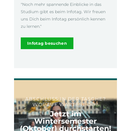
"Noch mehr spannende Einblicke in das
Studium gibt es beim Infotag. Wir freuen
uns Dich beim Infotag persönlich kennen
zu lernen."
Infotag besuchen
ABSCHLUSS IN DER TASCHE?
WORAUF WARTEST DU?
Jetzt im
Wintersemester
(Oktober) durchstarten!