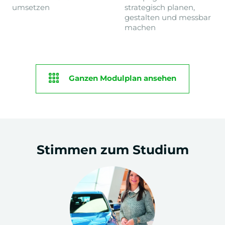
umsetzen
strategisch planen,
gestalten und messbar
machen
Ganzen Modulplan ansehen
1. & 2.
PROFILIERUNG
GRUNDMODULE
Semester
+
Einführung in die Psychologie
Stimmen zum Studium
+
Persönlichkeitspsychologie
+
Kommunikations- &
Medienwissenschaften