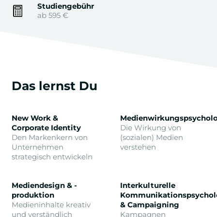
Studiengebühr
ab 595 €
Das lernst Du
New Work &
Medienwirkungspsycholo
Corporate Identity
Die Wirkung von
Den Markenkern von
(sozialen) Medien
Unternehmen
verstehen
strategisch entwickeln
Mediendesign & -
Interkulturelle
produktion
Kommunikationspsychol
Medieninhalte kreativ
& Campaigning
und verständlich
Kampagnen