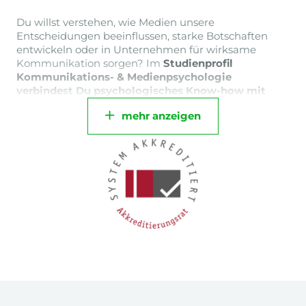
Du willst verstehen, wie Medien unsere
Entscheidungen beeinflussen, starke Botschaften
entwickeln oder in Unternehmen für wirksame
Kommunikation sorgen? Im
Studienprofil
Kommunikations- & Medienpsychologie
verbindest Du psychologisches Know-how mit
Medienkompetenz
und lernst, wie man Inhalte
mehr anzeigen
zielgruppengerecht aufbereitet. Ob in Agenturen,
Unternehmen oder im digitalen Journalismus:
Mit
diesem Studium eröffnen sich Dir vielfältige
Karrierewege
zum Beispiel als
Kommunikationsberater:in, Media Analyst, Content-
Strateg:in oder Spezialist:in für interne & externe
Unternehmenskommunikation.