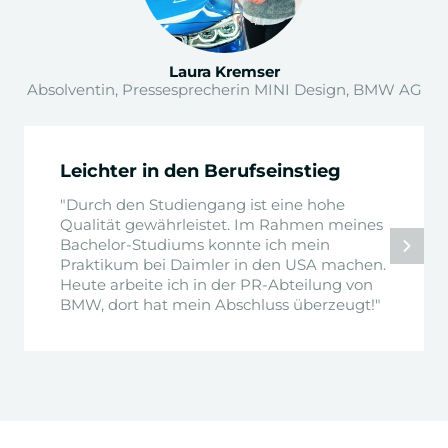
+
Scientific Skills
Laura Kremser
Absolventin, Pressesprecherin MINI Design, BMW AG
+
Medienwirtschaft, Recht & Politik
Leichter in den Berufseinstieg
+
Forschungsmethoden der Psychologie I
"Durch den Studiengang ist eine hohe
Qualität gewährleistet. Im Rahmen meines
Bachelor-Studiums konnte ich mein
+
Visuelle Kommunikation
Praktikum bei Daimler in den USA machen.
Heute arbeite ich in der PR-Abteilung von
BMW, dort hat mein Abschluss überzeugt!"
+
Mediendesign & -produktion
+
Medienwirkungspsychologie
Wirtschaft, Medien & politische Systeme