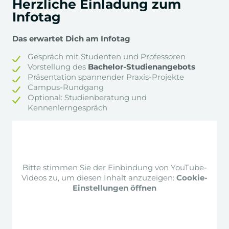
Herzliche Einladung zum
+
Praxis-Projekt Digital Media Lab
Infotag
Das erwartet Dich am Infotag
+
Data Skills & Science
Gespräch mit Studenten und Professoren
Vorstellung des
Bachelor-Studienangebots
Präsentation spannender Praxis-Projekte
+
Interkulturelle
Campus-Rundgang
Kommunikationspsychologie &
Optional: Studienberatung und
Campaigning
Kennenlerngespräch
+
Psychologische Analyse und Diagnostik
+
Bitte stimmen Sie der Einbindung von YouTube-
Persuasive Kommunikation
Videos zu, um diesen Inhalt anzuzeigen:
Cookie-
Einstellungen öffnen
+
Angewandte
Kommunikationspsychologie
Supervision, Mediation & Coaching