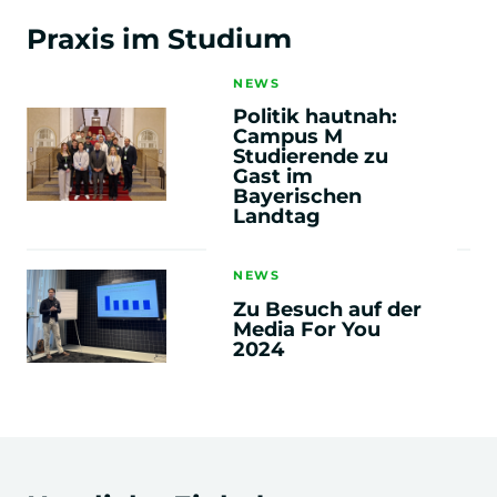
+
Praxis im Studium
Digital Skills & Projektmanagement
NEWS
Politik hautnah:
3. & 4.
Campus M
Semester
Studierende zu
Gast im
Bayerischen
+
Landtag
Business Management
NEWS
+
Sozialpsychologie & Medienpsychologie
Zu Besuch auf der
Media For You
2024
+
Forschungsmethoden der Psychologie II
+
New Work & Corporate Identity