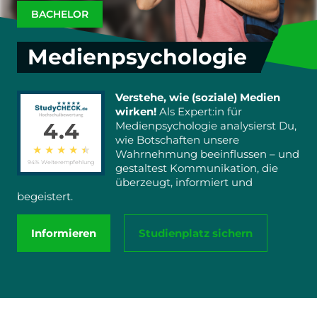
BACHELOR
Medienpsychologie
Verstehe, wie (soziale) Medien
wirken!
Als Expert:in für
4.4
Medienpsychologie analysierst Du,
wie Botschaften unsere
★
★
★
★
★
Wahrnehmung beeinflussen – und
94% Weiterempfehlung
gestaltest Kommunikation, die
überzeugt, informiert und
begeistert.
Informieren
Studienplatz sichern