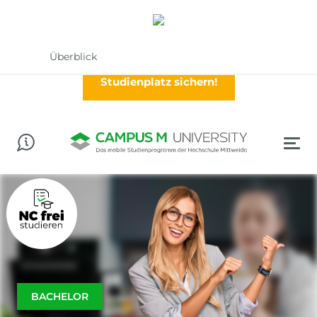
Abschluss in der Tasche? Worauf wartest Du?
Jetzt im Wintersemester (Oktober) durchstarten!
Überblick
Studienplatz sichern!
BACHELOR