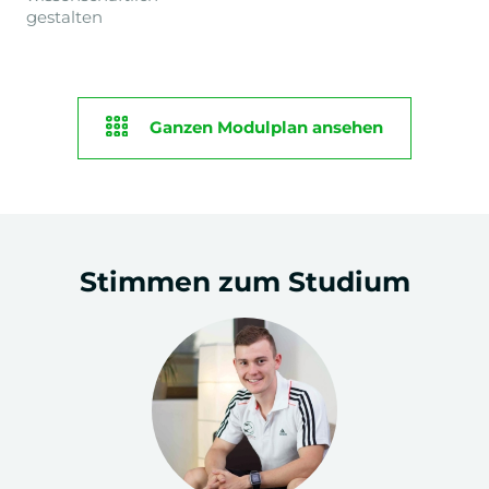
gestalten
Ganzen Modulplan ansehen
1. & 2.
PROFILIERUNG
GRUNDMODULE
Semester
+
Einführung in die Psychologie
Stimmen zum Studium
+
Persönlichkeitspsychologie
+
Kommunikations- &
Medienwissenschaften