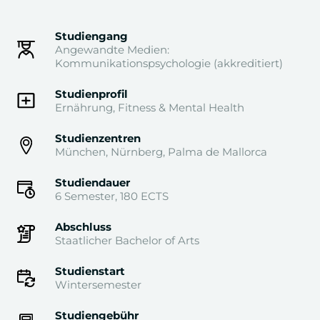
Studiengang
Angewandte Medien:
Kommunikationspsychologie (akkreditiert)
Studienprofil
Ernährung, Fitness & Mental Health
Studienzentren
München, Nürnberg, Palma de Mallorca
Studiendauer
6 Semester, 180 ECTS
Abschluss
Staatlicher Bachelor of Arts
Studienstart
Wintersemester
Studiengebühr