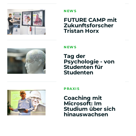
+
Ernährungswissenschaften
NEWS
FUTURE CAMP mit
Zukunftsforscher
+
Tristan Horx
Psychologische Analyse und Diagnostik
NEWS
+
Persuasive Kommunikation
Tag der
Psychologie - von
Studenten für
+
Studenten
Gesundheitspsychologie & Mental
Health
PRAXIS
+
Coaching mit
Angewandte
Microsoft: Im
Kommunikationspsychologie
Studium über sich
Supervision, Mediation & Coaching
hinauswachsen