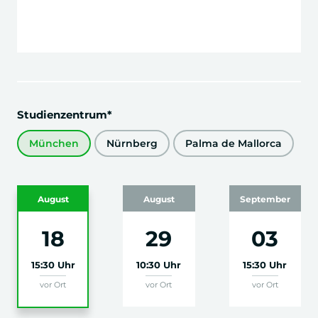
Bachelorprojekt
Stand: Juli 2025
Studienzentrum*
Modulplan ausblenden
München
Nürnberg
Palma de Mallorca
August
August
September
18
29
03
15:30 Uhr
10:30 Uhr
15:30 Uhr
vor Ort
vor Ort
vor Ort