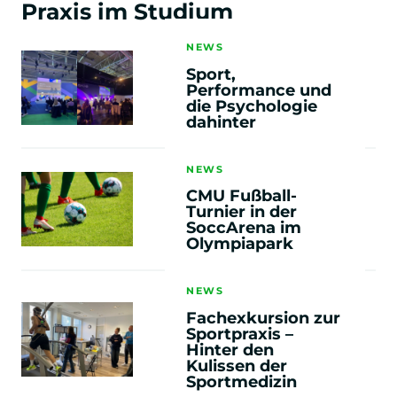
Praxis im Studium
NEWS
3. & 4.
Semester
Sport,
Performance und
die Psychologie
+
dahinter
Business Management
NEWS
+
Sozialpsychologie & Medienpsychologie
CMU Fußball-
Turnier in der
SoccArena im
+
Olympiapark
Forschungsmethoden der Psychologie II
NEWS
+
Praxis-Projekt Digital Media Lab
Fachexkursion zur
Sportpraxis –
Hinter den
+
Kulissen der
Data Skills & Science
Sportmedizin