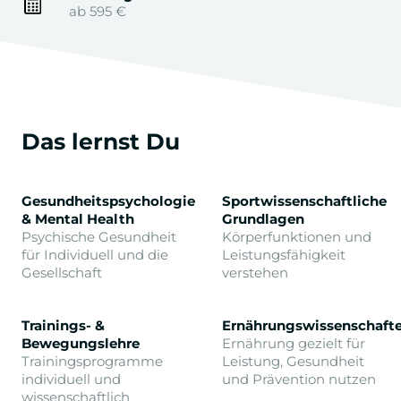
ab 595 €
Das lernst Du
Gesundheitspsychologie
Sportwissenschaftliche
& Mental Health
Grundlagen
Psychische Gesundheit
Körperfunktionen und
für Individuell und die
Leistungsfähigkeit
Gesellschaft
verstehen
Trainings- &
Ernährungswissenschaft
Bewegungslehre
Ernährung gezielt für
Trainingsprogramme
Leistung, Gesundheit
individuell und
und Prävention nutzen
wissenschaftlich