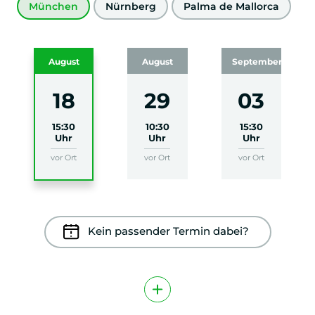
München
Nürnberg
Palma de Mallorca
August
August
September
18
29
03
15:30
10:30
15:30
Uhr
Uhr
Uhr
vor Ort
vor Ort
vor Ort
Kein passender Termin dabei?