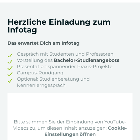
5. & 6.
Semester
Herzliche Einladung zum
+
Corporate Resonsibility
Infotag
Das erwartet Dich am Infotag
+
Intercultural Business & Science
Communication
Gespräch mit Studenten und Professoren
Vorstellung des
Bachelor-Studienangebots
Präsentation spannender Praxis-Projekte
+
Campus-Rundgang
Global Economics & Politics
Optional: Studienberatung und
Kennenlerngespräch
+
Angewandte Psychologie &
Kommunikation: Praxis-Projekt
Bitte stimmen Sie der Einbindung von YouTube-
Praktikum
Videos zu, um diesen Inhalt anzuzeigen:
Cookie-
Einstellungen öffnen