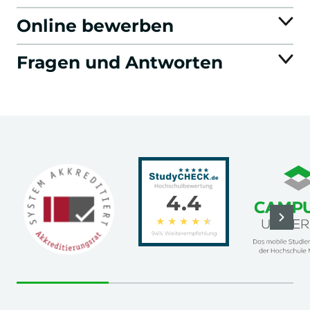
Online bewerben
Fragen und Antworten
4.4
★
★
★
★
★
94% Weiterempfehlung