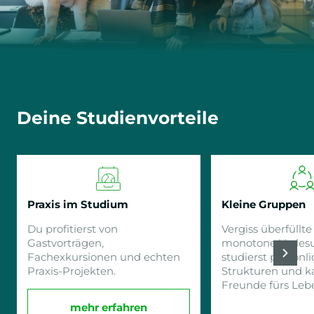
Deine Studienvorteile
Praxis im Studium
Kleine Gruppen
Du profitierst von
Vergiss überfüllt
Gastvorträgen,
monotone Vorles
Fachexkursionen und echten
studierst persönli
Praxis-Projekten.
Strukturen und k
Freunde fürs Lebe
mehr erfahren