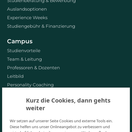
Studienberatung & Bewerbung
Auslandsoptionen
Experience Weeks
Studiengebühr & Finanzierung
Campus
Studienvorteile
Team & Leitung
Professoren & Dozenten
Leitbild
Personality Coaching
Absolventen-Stories
Kurz die Cookies, dann gehts
Für Unternehmen
weiter
Events
Jobs am Campus
Wir setzen auf unserer Seite Cookies und externe Tools ein.
Diese helfen uns unser Onlineangebot zu verbessern und
Corporate Responsibility