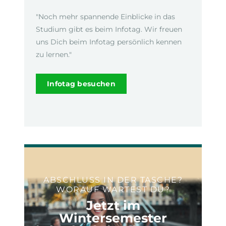
"Noch mehr spannende Einblicke in das
Studium gibt es beim Infotag. Wir freuen
uns Dich beim Infotag persönlich kennen
zu lernen."
Infotag besuchen
ABSCHLUSS IN DER TASCHE?
WORAUF WARTEST DU?
Jetzt im
Wintersemester