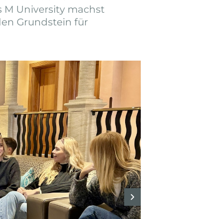
 M University machst
den Grundstein für