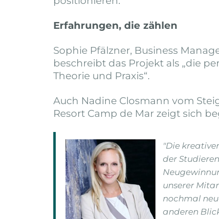
positionieren.
Erfahrungen, die zählen
Sophie Pfälzner, Business Manag
beschreibt das Projekt als „die p
Theorie und Praxis“.
Auch Nadine Closmann vom Steig
Resort Camp de Mar zeigt sich be
"Die kreative
der Studiere
Neugewinnun
unserer Mita
nochmal neue
anderen Blic