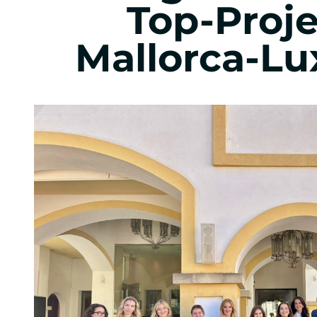
Top-Proje
Eventmanagement
Mallorca-Lu
Sportevents
Music, Festival & Entertainment
Automobil Business
Praxis im Studium
Auslandsoptionen