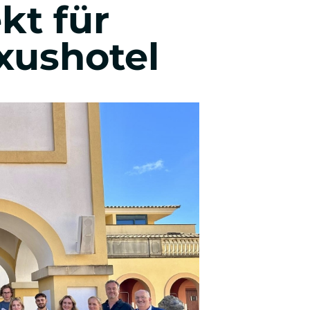
kt für
Wirtschafts- & Werbepsychologie
xushotel
Entrepreneurship & Innovation
Studienberatung & Bewerbung