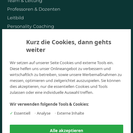
Team & Leitung
Professoren & Dozenten
Leitbild
Personality Coaching
Absolventen-Stories
Kurz die Cookies, dann gehts
Für Unternehmen
weiter
Events
Jobs am Campus
Wir setzen auf unserer Seite Cookies und externe Tools ein.
Diese helfen uns unser Onlineangebot zu verbessern und
Corporate Responsibility
wirtschaftlich zu betreiben, sowie unsere Werbemaßnahmen zu
messen, optimieren und zielgerichtet auszuspielen. Sie können
Standorte
dies akzeptieren, nur die essentiellen Cookies und Tools
zulassen oder eine individuelle Auswahl treffen.
Studienzentrum München
Studienzentrum Nürnberg
Wir verwenden folgende Tools & Cookies:
Studienzentrum Palma de Mallorca
✓
Essentiell
•
Analyse
•
Externe Inhalte
News
Alle akzeptieren