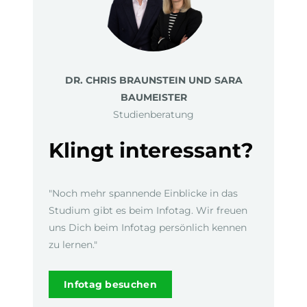
DR. CHRIS BRAUNSTEIN UND SARA
BAUMEISTER
Studienberatung
Klingt interessant?
"Noch mehr spannende Einblicke in das
Studium gibt es beim Infotag. Wir freuen
uns Dich beim Infotag persönlich kennen
zu lernen."
Infotag besuchen