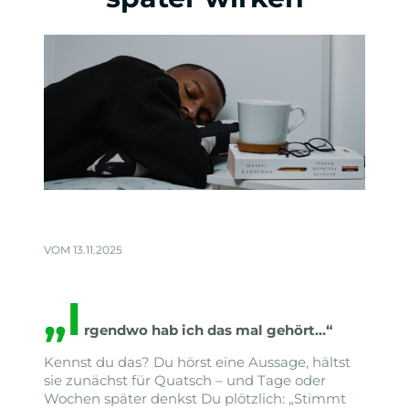
VOM 13.11.2025
„I
rgendwo hab ich das mal gehört…“
Kennst du das? Du hörst eine Aussage, hältst
sie zunächst für Quatsch – und Tage oder
Wochen später denkst Du plötzlich: „Stimmt