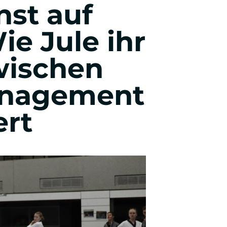
st auf
Wirtschafts- & Werbepsychologie
ie Jule ihr
wischen
Entrepreneurship & Innovation
anagement
Studienberatung & Bewerbung
ert