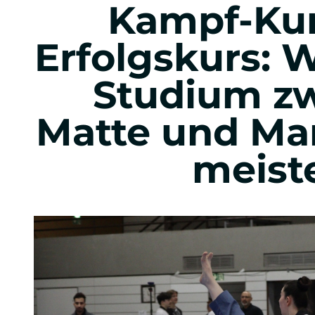
Kampf-Kun
Eventmanagement
Erfolgskurs: W
Sportevents
Studium z
Music, Festival & Entertainment
Automobil Business
Matte und M
Praxis im Studium
meist
Auslandsoptionen