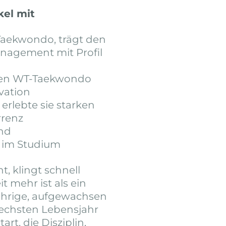
kel mit
t Taekwondo, trägt den
anagement mit Profil
chen WT-Taekwondo
ivation
erlebte sie starken
rrenz
und
 im Studium
, klingt schnell
it mehr ist als ein
ährige, aufgewachsen
sechsten Lebensjahr
art, die Disziplin,