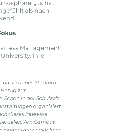
tmosphäre. „Es hat
gefühlt als nach
ckend.
Fokus
Business Management
University. Ihre
in praxisnahes Studium
 Bezug zur
 Schon in der Schulzeit
anstaltungen organisiert
ich dieses Interesse
l vertiefen. Am Campus
esonders die persönliche