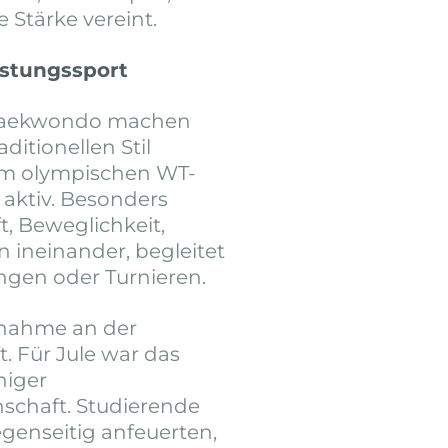
Stärke vereint.
istungssport
e Taekwondo machen
ditionellen Stil
um olympischen WT-
 aktiv. Besonders
aft, Beweglichkeit,
 ineinander, begleitet
ungen oder Turnieren.
ilnahme an der
. Für Jule war das
niger
chaft. Studierende
egenseitig anfeuerten,