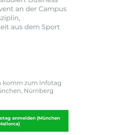
vent an der Campus
ziplin,
keit aus dem Sport
ann komm zum Infotag
München, Nürnberg
nfotag anmelden (München
Mallorca)