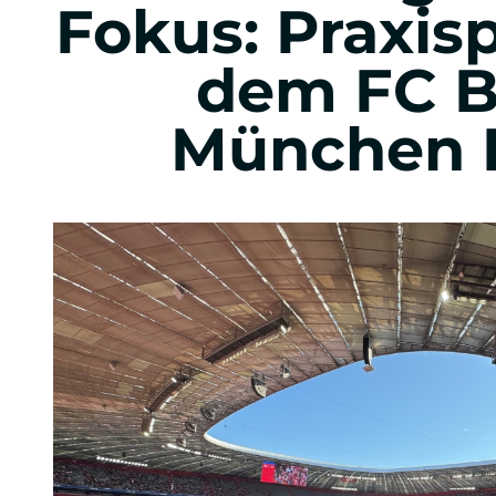
Fokus: Praxis
Eventmanagement
dem FC B
Sportevents
München 
Music, Festival & Entertainment
Automobil Business
Praxis im Studium
Auslandsoptionen