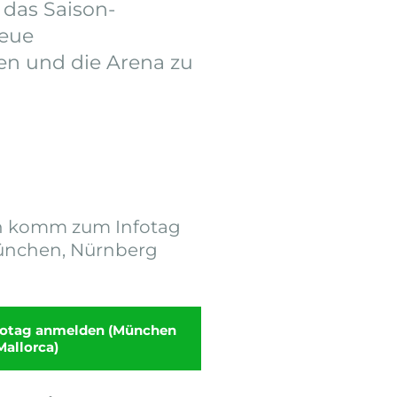
 das Saison-
neue
en und die Arena zu
ann komm zum Infotag
München, Nürnberg
nfotag anmelden (München
Mallorca)