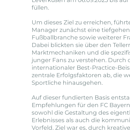
Leverkusen am 06.09.2025 bis auf 
füllen.
Um dieses Ziel zu erreichen, füh
Manager zunächst eine tiefgehen
Fußballbranche sowie weiterer F
Dabei blickten sie über den Telle
Marktmechaniken und die spezifi
junger Fans zu verstehen. Durch
internationaler Best-Practice-Beisp
zentrale Erfolgsfaktoren ab, die w
Sportliche hinausgehen.
Auf dieser fundierten Basis ents
Empfehlungen für den FC Bayern
sowohl die Gestaltung des eigentl
Erlebnisses als auch die kommun
Vorfeld. Ziel war es, durch kreativ