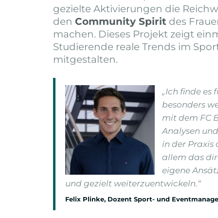
gezielte Aktivierungen die Reichw
den
Community Spirit
des Frauen
machen. Dieses Projekt zeigt ei
Studierende reale Trends im Spor
mitgestalten.
„Ich finde es
besonders wer
mit dem FC B
Analysen und
in der Praxis
allem das dir
eigene Ansät
und gezielt weiterzuentwickeln.“
Felix Plinke, Dozent Sport- und Eventmana