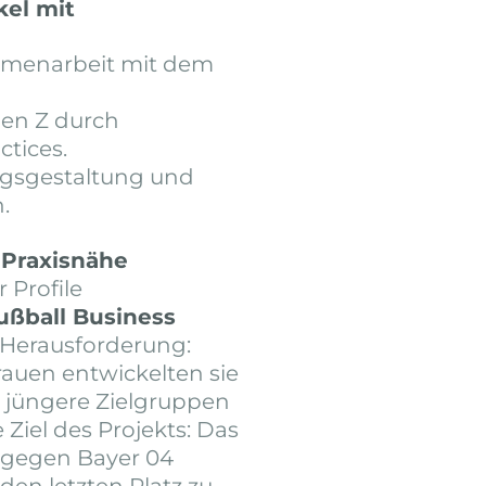
kel mit
ammenarbeit mit dem
Gen Z durch
tices.
tagsgestaltung und
.
d
Praxisnähe
 Profile
ußball Business
 Herausforderung:
auen entwickelten sie
 jüngere Zielgruppen
 Ziel des Projekts: Das
l gegen Bayer 04