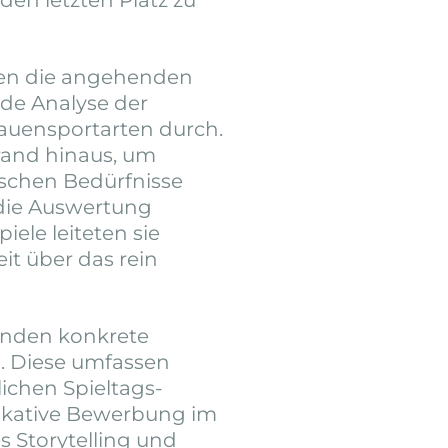
den letzten Platz zu
rten die angehenden
de Analyse der
rauensportarten durch.
rrand hinaus, um
schen Bedürfnisse
 die Auswertung
iele leiteten sie
eit über das rein
tanden konkrete
. Diese umfassen
ichen Spieltags-
ikative Bewerbung im
es Storytelling und