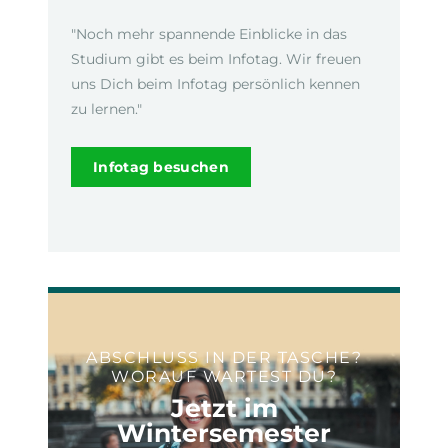
"Noch mehr spannende Einblicke in das
Studium gibt es beim Infotag. Wir freuen
uns Dich beim Infotag persönlich kennen
zu lernen."
Infotag besuchen
ABSCHLUSS IN DER TASCHE?
WORAUF WARTEST DU?
Jetzt im
Wintersemester