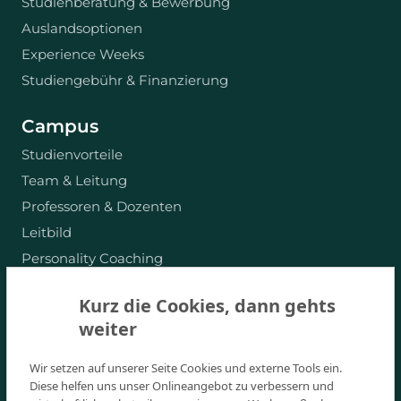
Studienberatung & Bewerbung
Auslandsoptionen
Experience Weeks
Studiengebühr & Finanzierung
Campus
Studienvorteile
Team & Leitung
Professoren & Dozenten
Leitbild
Personality Coaching
Absolventen-Stories
Kurz die Cookies, dann gehts
Für Unternehmen
weiter
Events
Jobs am Campus
Wir setzen auf unserer Seite Cookies und externe Tools ein.
Diese helfen uns unser Onlineangebot zu verbessern und
Corporate Responsibility