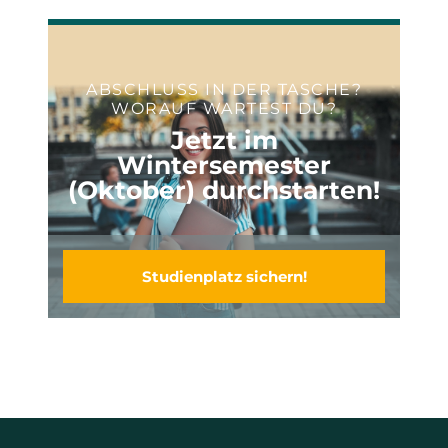
ABSCHLUSS IN DER TASCHE?
WORAUF WARTEST DU?
Jetzt im
Wintersemester
(Oktober) durchstarten!
Studienplatz sichern!