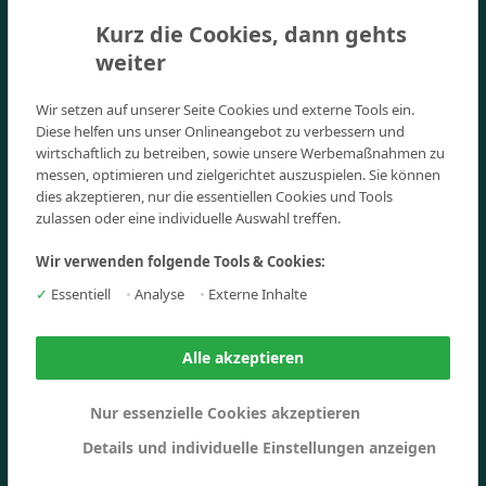
Absolventen-Stories
Kurz die Cookies, dann gehts
Für Unternehmen
weiter
Events
Jobs am Campus
Wir setzen auf unserer Seite Cookies und externe Tools ein.
Diese helfen uns unser Onlineangebot zu verbessern und
Corporate Responsibility
wirtschaftlich zu betreiben, sowie unsere Werbemaßnahmen zu
messen, optimieren und zielgerichtet auszuspielen. Sie können
Standorte
dies akzeptieren, nur die essentiellen Cookies und Tools
zulassen oder eine individuelle Auswahl treffen.
Studienzentrum München
Studienzentrum Nürnberg
Wir verwenden folgende Tools & Cookies:
Studienzentrum Palma de Mallorca
✓
Essentiell
•
Analyse
•
Externe Inhalte
News
Alle akzeptieren
Ratgeber
Nur essenzielle Cookies akzeptieren
Beratung
Details und individuelle Einstellungen anzeigen
FAQs