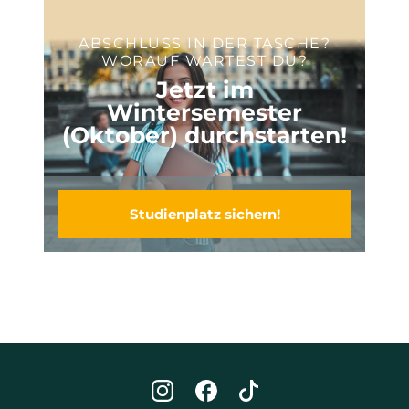
ABSCHLUSS IN DER TASCHE?
WORAUF WARTEST DU?
Jetzt im
Wintersemester
(Oktober) durchstarten!
Studienplatz sichern!