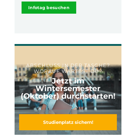
Infotag besuchen
ABSCHLUSS IN DER TASCHE?
WORAUF WARTEST DU?
Jetzt im
Wintersemester
(Oktober) durchstarten!
Studienplatz sichern!