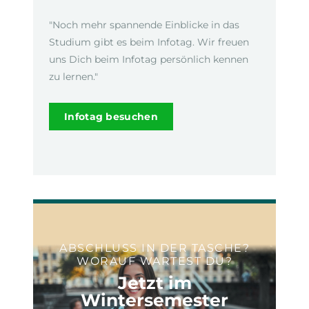
"Noch mehr spannende Einblicke in das
Studium gibt es beim Infotag. Wir freuen
uns Dich beim Infotag persönlich kennen
zu lernen."
Infotag besuchen
ABSCHLUSS IN DER TASCHE?
WORAUF WARTEST DU?
Jetzt im
Wintersemester