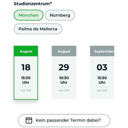
Studienzentrum*
München
Nürnberg
Palma de Mallorca
August
August
September
18
29
03
15:30
10:30
15:30
Uhr
Uhr
Uhr
vor Ort
vor Ort
vor Ort
Kein passender Termin dabei?