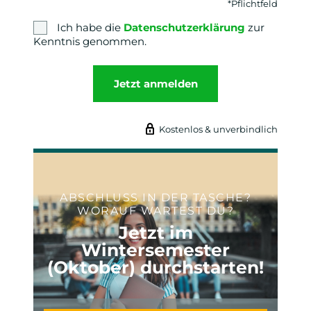
*Pflichtfeld
Ich habe die
Datenschutzerklärung
zur
Kenntnis genommen.
Jetzt anmelden
Kostenlos & unverbindlich
ABSCHLUSS IN DER TASCHE?
WORAUF WARTEST DU?
Jetzt im
Wintersemester
(Oktober) durchstarten!