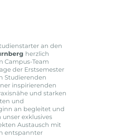
tudienstarter an den
ürnberg
herzlich
em Campus-Team
Tage der Erstsemester
en Studierenden
iner inspirierenden
raxisnähe und starken
nten und
inn an begleitet und
h unser exklusives
ekten Austausch mit
In entspannter