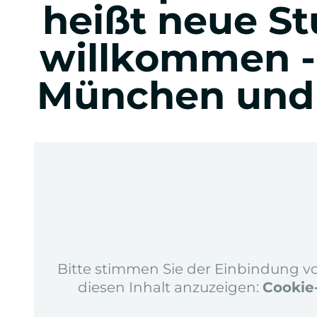
heißt neue S
Eventmanagement
willkommen - 
Sportevents
München und
Music, Festival & Entertainment
Automobil Business
Praxis im Studium
Auslandsoptionen
Bitte stimmen Sie der Einbindung v
diesen Inhalt anzuzeigen:
Cookie