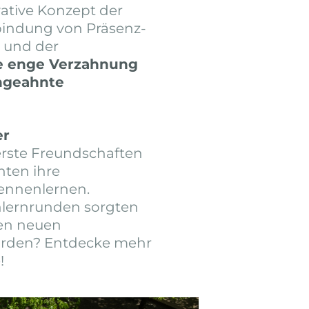
vative Konzept der
rbindung von Präsenz-
n und der
e enge Verzahnung
ungeahnte
er
erste Freundschaften
ten ihre
ennenlernen.
lernrunden sorgten
nen neuen
orden? Entdecke mehr
!