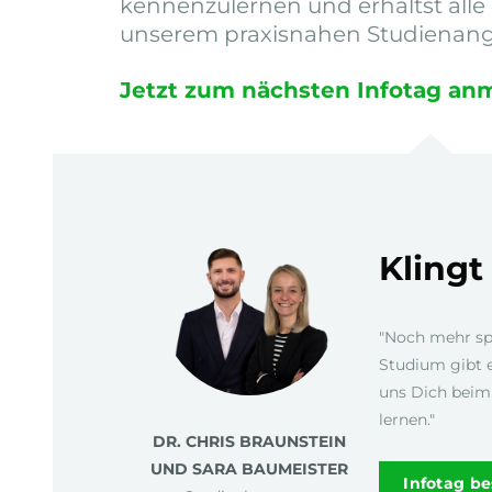
kennenzulernen und erhältst alle
unserem praxisnahen Studienang
Jetzt zum nächsten Infotag an
Klingt
"Noch mehr sp
Studium gibt e
uns Dich beim
lernen."
DR. CHRIS BRAUNSTEIN
UND SARA BAUMEISTER
Infotag b