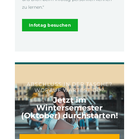
zu lernen."
Infotag besuchen
ABSCHLUSS IN DER TASCHE?
WORAUF WARTEST DU?
Jetzt im
Wintersemester
(Oktober) durchstarten!