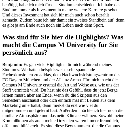
benötigt, habe ich mich für das Studium entschieden. Ich habe das
Studium immer als Investment in meine weitere Karriere gesehen.
Und dieses Investment hat sich für mich auch schon bezahlt
gemacht. Zudem baue ich mir damit ein zweites Standbein auf, denn
es gibt ja am Ende auch noch ein Leben nach dem Sport.
Was sind für Sie hier die Highlights? Was
macht die Campus M University für Sie
persönlich aus?
Benjamin:
Es gab viele Highlights für mich während meines
Studiums. Wir hatten beispielsweise sehr spannende
Fachexkursionen zu adidas, dem Nachwuchsleistungszentrum des
FC Bayern München und der Allianz Arena. Für mich macht die
Campus M University erstmal die Art und Weise aus, wie uns der
Stoff vermittelt wird. Du hast nie das Gefühl, dass du jetzt Berge
lernen musst, aber am Ende, wenn du die Skripten aus den
Semestern anschaust oder dich einfach mal mit Leuten aus dem
Marketing unterhältst, dann merkst du erst wie viel du
mitgenommen und gelernt hast. Außerdem möchte ich hier noch die
familiäre Atmosphäre und das nette Klima erwähnen. Sowohl meine
Kommilitonen als auch meine Dozenten waren immer freundlich,
offen und hilfsbereit. Es sind diese Begegnungen, die die Campus