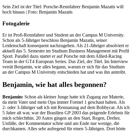
Sein Ziel ist der Titel: Porsche-Rennfahrer Benjamin Mazatis will
hoch hinaus | Foto: Benjamin Mazatis
Fotogalerie
Er ist Profi-Rennfahrer und Student an der Campus M University.
Schon als 5-Jähriger beschloss Benjamin Mazatis, seiner
Leidenschaft konsequent nachzugehen. Als 21-Jähriger absolviert er
aktuell das 5. Semester im Studium
Business Management mit Profil
Sport
. Parallel dazu startet er auf Porsche mit dem Allied-Racing
Team in der GT4 European Series. Das Ziel, der Titel. Im Interview
verrät Benjamin, wie alles begann, warum er sich für das Studium
an der Campus M University entschieden hat und was ihn antreibt.
Benjamin, wie hat alles begonnen?
Benjamin:
Schon als kleiner Junge hatte ich Zugang zur Materie,
da mein Vater und mein Opa immer Formel 1 geschaut haben. Als
2- oder 3-Jähriger saß ich mit Rennanzug auf dem Bobbycar. Als ich
5 Jahre alt war, war der Brasilien GP 2003 das prägende Erlebnis für
mich schlechthin. 20 Autos gingen an den Start, Regen, Dreher,
Unfälle, der Kommentator schrie und am Ende nur wenige, die
durchkamen. Alles sehr aufregend für einen 5-Jährigen. Dort hörte