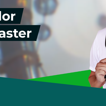
lor
Wirtschafts- & Werbepsychologie
aster
Entrepreneurship & Innovation
Studienberatung & Bewerbung