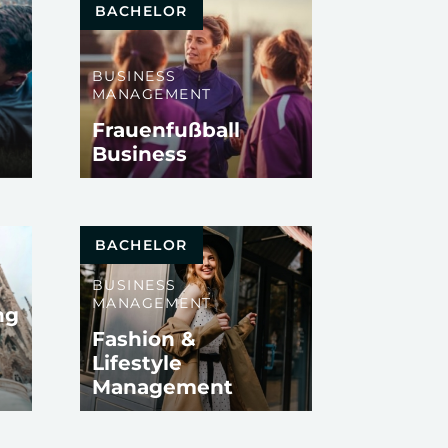
BACHELOR
BUSINESS
MANAGEMENT
Frauenfußball
Business
BACHELOR
BUSINESS
MANAGEMENT
ng
Fashion &
Lifestyle
Management