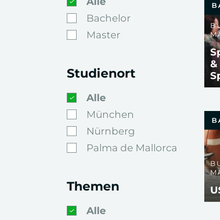
Alle
B
Bachelor
B
Master
M
S
&
Studienort
S
Alle
München
B
Nürnberg
Palma de Mallorca
B
M
Themen
U
Alle