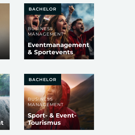
BACHELOR
BUSINESS
MANAGEMENT
Eventmanagement
& Sportevents
BACHELOR
BUSINESS
MANAGEMENT
Sport- & Event-
t
Tourismus