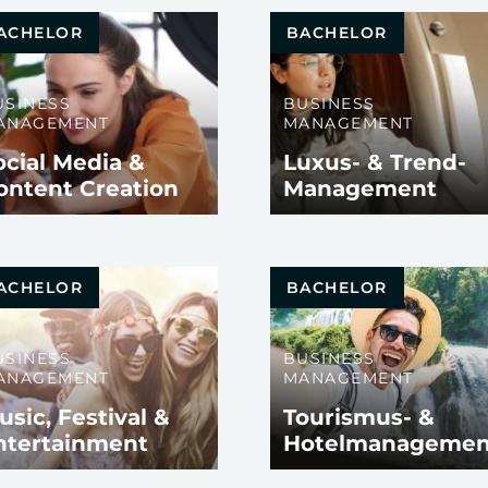
ACHELOR
BACHELOR
USINESS
BUSINESS
ANAGEMENT
MANAGEMENT
ocial Media &
Luxus- & Trend-
ontent Creation
Management
ACHELOR
BACHELOR
USINESS
BUSINESS
ANAGEMENT
MANAGEMENT
usic, Festival &
Tourismus- &
ntertainment
Hotelmanagemen