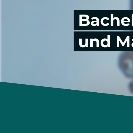
Bache
Eventmanagement
Sportevents
Music, Festival & Entertainment
und M
Automobil Business
Praxis im Studium
Auslandsoptionen