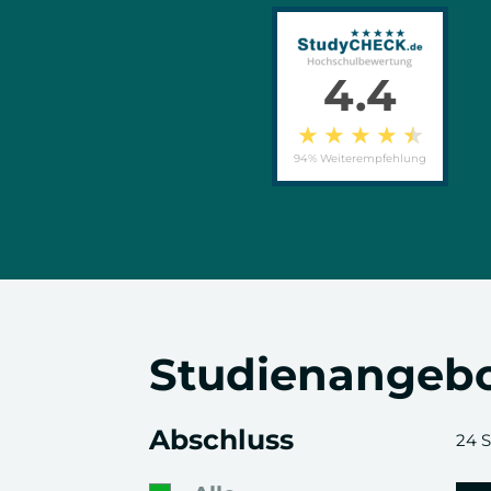
4.4
★
★
★
★
★
94% Weiterempfehlung
Studienangeb
Abschluss
24 