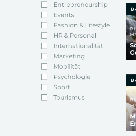
Entrepreneurship
B
Events
Fashion & Lifestyle
B
M
HR & Personal
S
Internationalität
C
Marketing
Mobilität
Psychologie
B
Sport
Tourismus
B
M
M
E