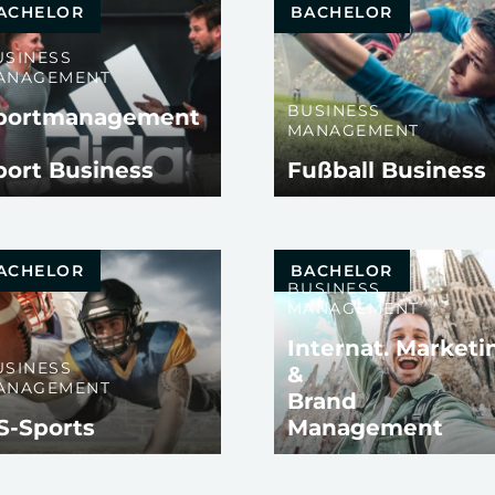
ACHELOR
BACHELOR
USINESS
ANAGEMENT
BUSINESS
portmanagement
MANAGEMENT
port Business
Fußball Business
ACHELOR
BACHELOR
BUSINESS
MANAGEMENT
Internat. Marketi
USINESS
&
ANAGEMENT
Brand
S-Sports
Management