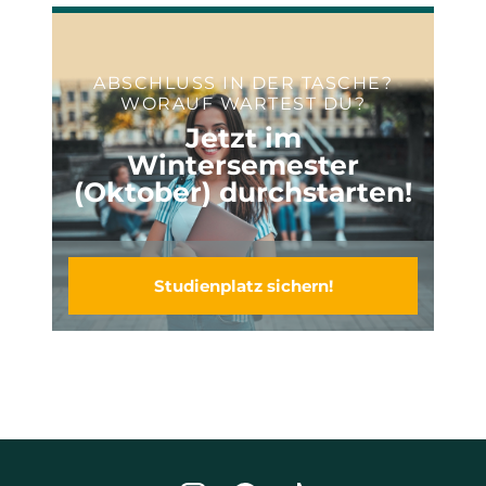
ABSCHLUSS IN DER TASCHE?
WORAUF WARTEST DU?
Jetzt im
Wintersemester
(Oktober) durchstarten!
Studienplatz sichern!