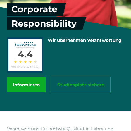
Corporate
Responsibility
Wir übernehmen Verantwortung
4.4
★
★
★
★
★
94% Weiterempfehlung
Informieren
Studienplatz sichern
Verantwortung für höchste Qualität in Lehre und