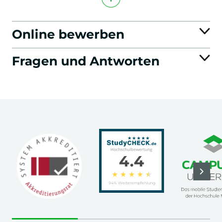
Online bewerben
Fragen und Antworten
4.4
★
★
★
★
★
94% Weiterempfehlung