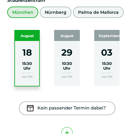
Studienzentrum*
München
Nürnberg
Palma de Mallorca
August
August
September
18
29
03
15:30
10:30
15:30
Uhr
Uhr
Uhr
vor Ort
vor Ort
vor Ort
Kein passender Termin dabei?