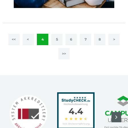
<<
<
4
5
6
7
8
>
>>
4.4
★
★
★
★
★
94% Weiterempfehlung